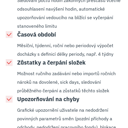
Sledování počtu hodin zákonných přesčasů včetně
odsouhlasení navýšení hodin, automatické
upozorňování vedoucího na blížící se vyčerpání
stanoveného limitu
Časová období
Měsíční, týdenní, roční nebo periodový výpočet
docházky s definicí délky periody, např. 4 týdny
Zůstatky a čerpání složek
Možnost ručního zadávání nebo importů ročních
nároků na dovolené, sick days, sledování
průběžného čerpání a zůstatků těchto složek
Upozorňování na chyby
Grafické upozornění uživatele na nedodržení
povinných parametrů směn (pozdní příchody a
odchody, nedodržení pracovního fondu), blokace