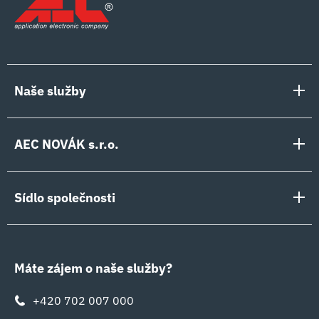
Naše služby
Požární signalizace a připojení PCO na HZS
AEC NOVÁK s.r.o.
Zabezpečení a kamerové systémy
Služby
Přístupové a docházkové systémy
Sídlo společnosti
Reference
Elektroinstalace, slaboproud, silnoproud, STA
Beethovenova 28/216
Podporujeme
Inteligentní domácnosti a budovy
400 01 Ústí n. L.
Certifikáty
Máte zájem o naše služby?
Fotovoltaika
IČO: 49097652
+420 702 007 000
DIČ: CZ49097652